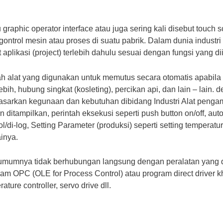
 graphic operator interface atau juga sering kali disebut touch
trol mesin atau proses di suatu pabrik. Dalam dunia industri
likasi (project) terlebih dahulu sesuai dengan fungsi yang di
h alat yang digunakan untuk memutus secara otomatis apabila da
ih, hubung singkat (kosleting), percikan api, dan lain – lain.
sarkan kegunaan dan kebutuhan dibidang Industri Alat pengaman 
ditampilkan, perintah eksekusi seperti push button on/off, aut
l/di-log, Setting Parameter (produksi) seperti setting temperat
inya.
umumnya tidak berhubungan langsung dengan peralatan yang dik
ram OPC (OLE for Process Control) atau program direct driver 
ature controller, servo drive dll.