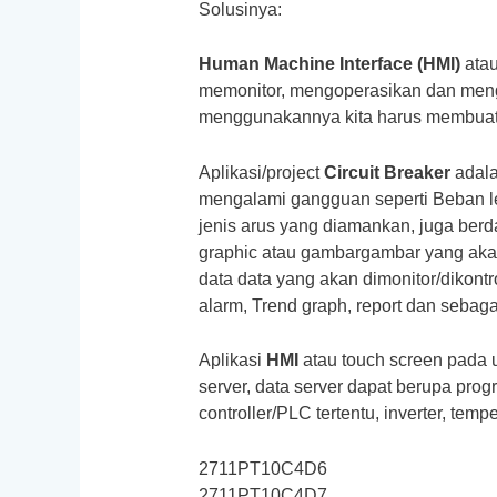
Solusinya:
Human Machine Interface (HMI)
atau
memonitor, mengoperasikan dan mengon
menggunakannya kita harus membuat ap
Aplikasi/project
Circuit Breaker
adala
mengalami gangguan seperti Beban leb
jenis arus yang diamankan, juga berda
graphic atau gambargambar yang akan 
data data yang akan dimonitor/dikontro
alarm, Trend graph, report dan sebaga
Aplikasi
HMI
atau touch screen pada 
server, data server dapat berupa prog
controller/PLC tertentu, inverter, temper
2711PT10C4D6
2711PT10C4D7