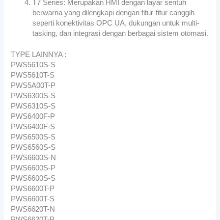
T7 Series: Merupakan HMI dengan layar sentuh
berwarna yang dilengkapi dengan fitur-fitur canggih
seperti konektivitas OPC UA, dukungan untuk multi-
tasking, dan integrasi dengan berbagai sistem otomasi.
TYPE LAINNYA :
PWS5610S-S
PWS5610T-S
PWS5A00T-P
PWS6300S-S
PWS6310S-S
PWS6400F-P
PWS6400F-S
PWS6500S-S
PWS6560S-S
PWS6600S-N
PWS6600S-P
PWS6600S-S
PWS6600T-P
PWS6600T-S
PWS6620T-N
PWS6620T-P