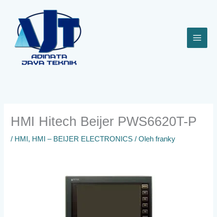
Lewati
ke
konten
HMI Hitech Beijer PWS6620T-P
/
HMI
,
HMI – BEIJER ELECTRONICS
/ Oleh
franky