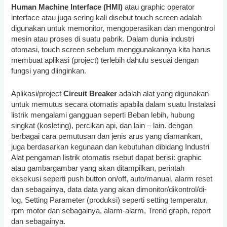
Human Machine Interface (HMI)
atau graphic operator
interface atau juga sering kali disebut touch screen adalah
digunakan untuk memonitor, mengoperasikan dan mengontrol
mesin atau proses di suatu pabrik. Dalam dunia industri
otomasi, touch screen sebelum menggunakannya kita harus
membuat aplikasi (project) terlebih dahulu sesuai dengan
fungsi yang diinginkan.
Aplikasi/project
Circuit Breaker
adalah alat yang digunakan
untuk memutus secara otomatis apabila dalam suatu Instalasi
listrik mengalami gangguan seperti Beban lebih, hubung
singkat (kosleting), percikan api, dan lain – lain. dengan
berbagai cara pemutusan dan jenis arus yang diamankan,
juga berdasarkan kegunaan dan kebutuhan dibidang Industri
Alat pengaman listrik otomatis rsebut dapat berisi: graphic
atau gambargambar yang akan ditampilkan, perintah
eksekusi seperti push button on/off, auto/manual, alarm reset
dan sebagainya, data data yang akan dimonitor/dikontrol/di-
log, Setting Parameter (produksi) seperti setting temperatur,
rpm motor dan sebagainya, alarm-alarm, Trend graph, report
dan sebagainya.