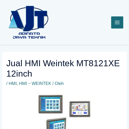
Lewati
ke
konten
Jual HMI Weintek MT8121XE
12inch
/
HMI
,
HMI – WEINTEK
/ Oleh