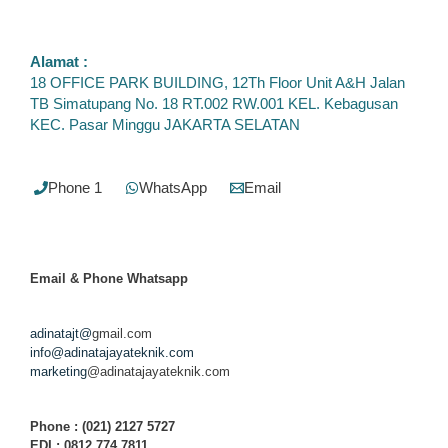
Alamat :
18 OFFICE PARK BUILDING, 12Th Floor Unit A&H Jalan
TB Simatupang No. 18 RT.002 RW.001 KEL. Kebagusan
KEC. Pasar Minggu JAKARTA SELATAN
Phone 1
WhatsApp
Email
Email & Phone
Whatsapp
adinatajt@
gmail.com
info@adinatajayateknik.com
marketing
@adinatajayateknik.com
Phone
: (021) 2127 5727
EDI :
0812 774 78
11