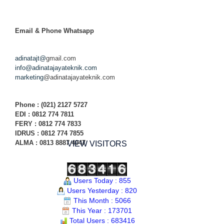
Email & Phone
Whatsapp
adinatajt@
gmail.com
info@adinatajayateknik.com
marketing
@adinatajayateknik.com
Phone
: (021) 2127 5727
EDI :
0812 774 78
11
FERY : 0812 774 7833
IDRUS : 0812 774 7855
ALMA : 0813 8887 4047
VIEW VISITORS
Users Today : 855
Users Yesterday : 820
This Month : 5066
This Year : 173701
Total Users : 683416