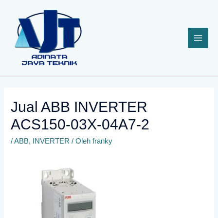
Lewati
ke
konten
Jual ABB INVERTER
ACS150-03X-04A7-2
/
ABB
,
INVERTER
/ Oleh
franky