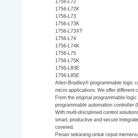
1756-L72
1756-L72K
1756-L73
1756-L73K
1756-L73XT
1756-L74
1756-L74K
1756-L75
1756-L75K
1756-L83E
1756-L85E
Allen‑Bradley® programmable logic co
micro applications. We offer different c
From the original programmable logic c
programmable automation controller (
With multi-disciplined control solution
smart, productive and secure Integrate
covered.
Pesan sekarang untuk cepat memenu