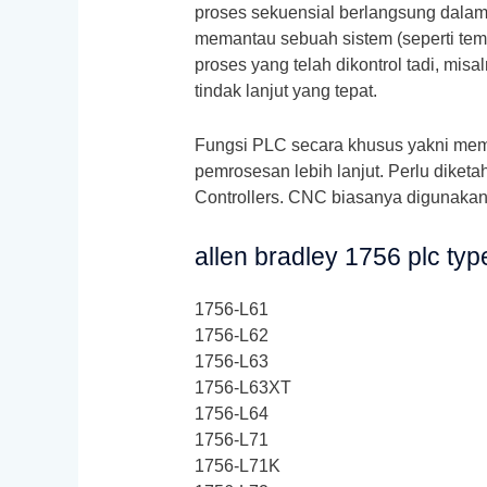
proses sekuensial berlangsung dalam 
memantau sebuah sistem (seperti temp
proses yang telah dikontrol tadi, mis
tindak lanjut yang tepat.
Fungsi PLC secara khusus yakni mem
pemrosesan lebih lanjut. Perlu diket
Controllers. CNC biasanya digunakan 
allen bradley 1756 plc typ
1756-L61
1756-L62
1756-L63
1756-L63XT
1756-L64
1756-L71
1756-L71K