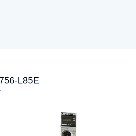
 1756-L85E
y