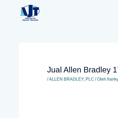
Lewati
ke
konten
Jual Allen Bradley
/
ALLEN BRADLEY
,
PLC
/ Oleh
frank