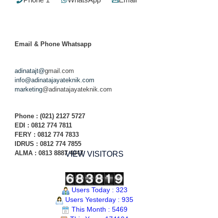
Email & Phone
Whatsapp
adinatajt@
gmail.com
info@adinatajayateknik.com
marketing
@adinatajayateknik.com
Phone
: (021) 2127 5727
EDI :
0812 774 78
11
FERY : 0812 774 7833
IDRUS : 0812 774 7855
ALMA : 0813 8887 4047
VIEW VISITORS
Users Today : 323
Users Yesterday : 935
This Month : 5469