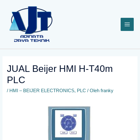
Lewati
ke
konten
JUAL Beijer HMI H-T40m
PLC
/
HMI – BEIJER ELECTRONICS
,
PLC
/ Oleh
franky