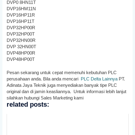
DVP0 8HN11T
DVP16HM11N
DVP16HP11R
DVP16HP11T
DVP32HP00R
DVP32HP00T
DVP32HN00R
DVP 32HN00T
DVP48HP00R
DVP48HP00T
Pesan sekarang untuk cepat memenuhi kebutuhan PLC
perusahaan anda. Bila anda mencari
PLC Delta Lainnya
PT.
Adinata Jaya Teknik juga menyediakan banyak tipe PLC
original dan di jamin keasliannya. Untuk informasi lebih lanjut
silahkan hubungi Sales Marketing kami
related posts: