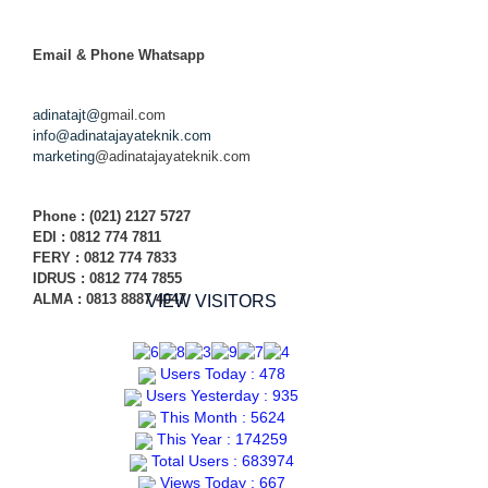
Email & Phone
Whatsapp
adinatajt@
gmail.com
info@adinatajayateknik.com
marketing
@adinatajayateknik.com
Phone
: (021) 2127 5727
EDI :
0812 774 78
11
FERY : 0812 774 7833
IDRUS : 0812 774 7855
ALMA : 0813 8887 4047
VIEW VISITORS
Users Today : 478
Users Yesterday : 935
This Month : 5624
This Year : 174259
Total Users : 683974
Views Today : 667