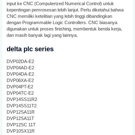
input ke CNC (Computerized Numerical Control) untuk
kepentingan pemrosesan lebih lanjut. Perlu diketahui bahwa
CNC memiliki ketelitian yang lebih tinggi dibandingkan
dengan Programmable Logic Controllers. CNC biasanya
digunakan untuk proses finishing, membentuk benda kerja,
dan masih banyak lagi yang lainnya.
delta plc series
DVP02DA-E2
DVP04AD-E2
DVP04DA-E2
DVP06XA-E2
DVP04PT-E2
DVP04TC-E2
DVP14SS11R2
DVP14SS11T2
DVP12SA11R
DVP12SA11T
DVP12SC 11T
DVP10SX11R