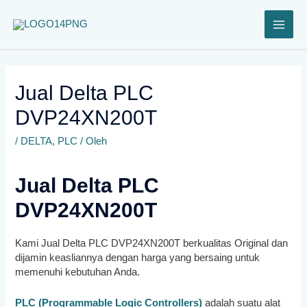
Lewati
ke
konten
Jual Delta PLC
DVP24XN200T
/
DELTA
,
PLC
/ Oleh
Jual Delta PLC
DVP24XN200T
Kami Jual Delta PLC DVP24XN200T
berkualitas Original dan
dijamin keasliannya dengan harga yang bersaing untuk
memenuhi kebutuhan Anda.
PLC (Programmable Logic Controllers)
adalah suatu alat