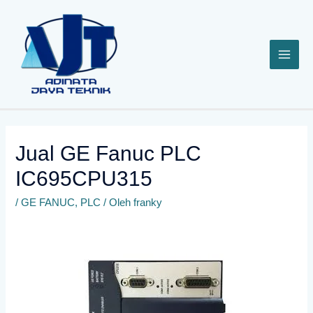
Lewati
ke
konten
Jual GE Fanuc PLC
IC695CPU315
/
GE FANUC
,
PLC
/ Oleh
franky