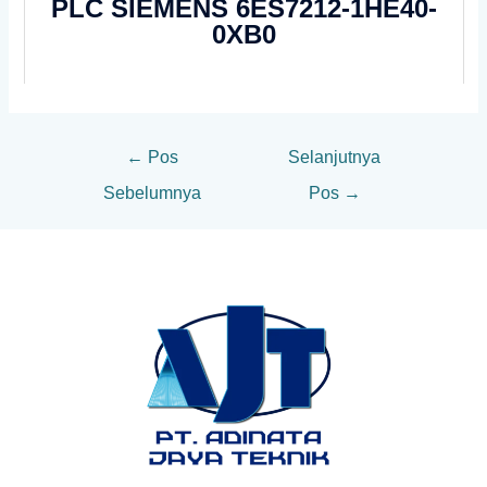
PLC SIEMENS 6ES7212-1HE40-
0XB0
←
Pos
Selanjutnya
Sebelumnya
Pos
→