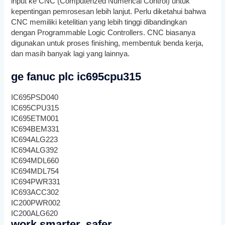
input ke CNC (Computerized Numerical Control) untuk
kepentingan pemrosesan lebih lanjut. Perlu diketahui bahwa
CNC memiliki ketelitian yang lebih tinggi dibandingkan
dengan Programmable Logic Controllers. CNC biasanya
digunakan untuk proses finishing, membentuk benda kerja,
dan masih banyak lagi yang lainnya.
ge fanuc plc ic695cpu315
IC695PSD040
IC695CPU315
IC695ETM001
IC694BEM331
IC694ALG223
IC694ALG392
IC694MDL660
IC694MDL754
IC694PWR331
IC693ACC302
IC200PWR002
IC200ALG620
work smarter, safer.