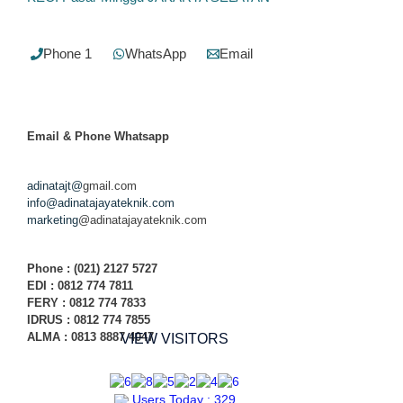
Phone 1
WhatsApp
Email
Email & Phone
Whatsapp
adinatajt@
gmail.com
info@adinatajayateknik.com
marketing
@adinatajayateknik.com
Phone
: (021) 2127 5727
EDI :
0812 774 78
11
FERY : 0812 774 7833
IDRUS : 0812 774 7855
ALMA : 0813 8887 4047
VIEW VISITORS
Users Today : 329