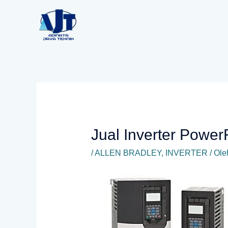
Lewati
ke
konten
Jual Inverter Power
/
ALLEN BRADLEY
,
INVERTER
/ Ol