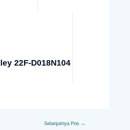
dley 22F-D018N104
Selanjutnya Pos
→