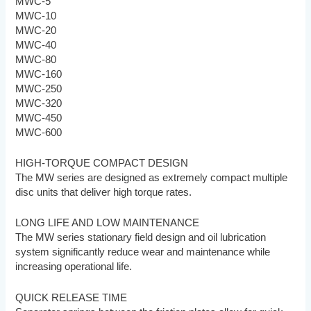
MWC-5
MWC-10
MWC-20
MWC-40
MWC-80
MWC-160
MWC-250
MWC-320
MWC-450
MWC-600
HIGH-TORQUE COMPACT DESIGN
The MW series are designed as extremely compact multiple
disc units that deliver high torque rates.
LONG LIFE AND LOW MAINTENANCE
The MW series stationary field design and oil lubrication
system significantly reduce wear and maintenance while
increasing operational life.
QUICK RELEASE TIME