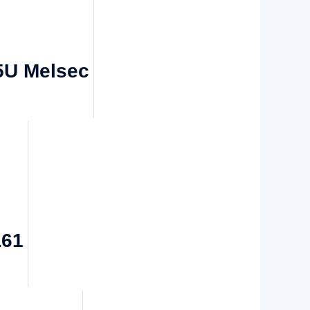
X5U Melsec
L61