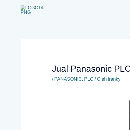
Lewati
ke
konten
Jual Panasonic P
/
PANASONIC
,
PLC
/ Oleh
franky