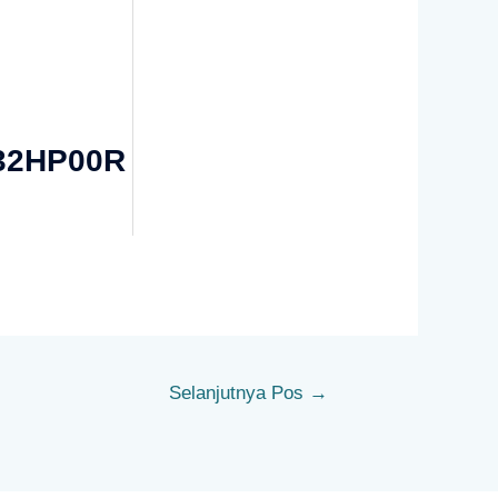
32HP00R
Selanjutnya Pos
→