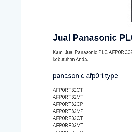
Jual Panasonic P
Kami Jual Panasonic PLC AFP0RC32CT
kebutuhan Anda.
panasonic afp0rt type
AFP0RT32CT
AFP0RT32MT
AFP0RT32CP
AFP0RT32MP
AFP0RF32CT
AFP0RF32MT