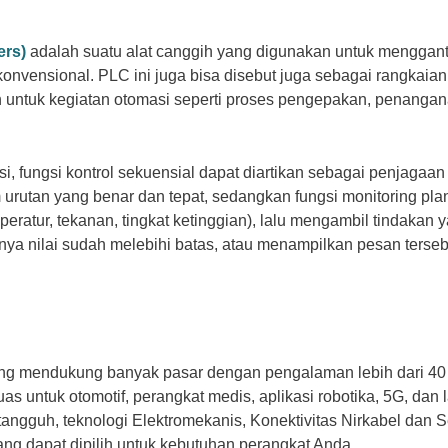
ers)
adalah suatu alat canggih yang digunakan untuk mengganti
konvensional. PLC ini juga bisa disebut juga sebagai rangkai
n untuk kegiatan otomasi seperti proses pengepakan, penanga
, fungsi kontrol sekuensial dapat diartikan sebagai penjagaa
urutan yang benar dan tepat, sedangkan fungsi monitoring plan
eratur, tekanan, tingkat ketinggian), lalu mengambil tindaka
alnya nilai sudah melebihi batas, atau menampilkan pesan ters
ang mendukung banyak pasar dengan pengalaman lebih dari 4
s untuk otomotif, perangkat medis, aplikasi robotika, 5G, dan
angguh, teknologi Elektromekanis, Konektivitas Nirkabel dan Se
yang dapat dipilih untuk kebutuhan perangkat Anda.