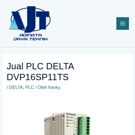
Lewati
ke
konten
Jual PLC DELTA
DVP16SP11TS
/
DELTA
,
PLC
/ Oleh
franky