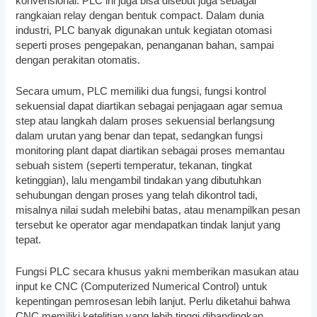
konvensional. PLC ini juga bisa disebut juga sebagai
rangkaian relay dengan bentuk compact. Dalam dunia
industri, PLC banyak digunakan untuk kegiatan otomasi
seperti proses pengepakan, penanganan bahan, sampai
dengan perakitan otomatis.
Secara umum, PLC memiliki dua fungsi, fungsi kontrol
sekuensial dapat diartikan sebagai penjagaan agar semua
step atau langkah dalam proses sekuensial berlangsung
dalam urutan yang benar dan tepat, sedangkan fungsi
monitoring plant dapat diartikan sebagai proses memantau
sebuah sistem (seperti temperatur, tekanan, tingkat
ketinggian), lalu mengambil tindakan yang dibutuhkan
sehubungan dengan proses yang telah dikontrol tadi,
misalnya nilai sudah melebihi batas, atau menampilkan pesan
tersebut ke operator agar mendapatkan tindak lanjut yang
tepat.
Fungsi PLC secara khusus yakni memberikan masukan atau
input ke CNC (Computerized Numerical Control) untuk
kepentingan pemrosesan lebih lanjut. Perlu diketahui bahwa
CNC memiliki ketelitian yang lebih tinggi dibandingkan