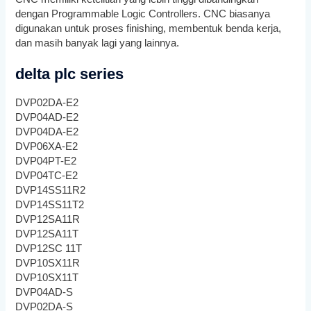
dengan Programmable Logic Controllers. CNC biasanya
digunakan untuk proses finishing, membentuk benda kerja,
dan masih banyak lagi yang lainnya.
delta plc series
DVP02DA-E2
DVP04AD-E2
DVP04DA-E2
DVP06XA-E2
DVP04PT-E2
DVP04TC-E2
DVP14SS11R2
DVP14SS11T2
DVP12SA11R
DVP12SA11T
DVP12SC 11T
DVP10SX11R
DVP10SX11T
DVP04AD-S
DVP02DA-S