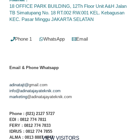
18 OFFICE PARK BUILDING, 12Th Floor Unit A&H Jalan
TB Simatupang No. 18 RT.002 RW.001 KEL. Kebagusan
KEC. Pasar Minggu JAKARTA SELATAN
Phone 1
WhatsApp
Email
Email & Phone
Whatsapp
adinatajt@
gmail.com
info@adinatajayateknik.com
marketing
@adinatajayateknik.com
Phone
: (021) 2127 5727
EDI :
0812 774 78
11
FERY : 0812 774 7833
IDRUS : 0812 774 7855
ALMA : 0813 8887 4047
VIEW VISITORS