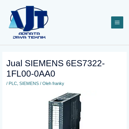
Lewati
ke
konten
Jual SIEMENS 6ES7322-
1FL00-0AA0
/
PLC
,
SIEMENS
/ Oleh
franky