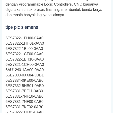
dengan Programmable Logic Controllers. CNC biasanya
digunakan untuk proses finishing, membentuk benda kerja,
dan masih banyak lagi yang lainnya.
tipe plc siemens
6ES7322-1FH00-0AA0
6ES7322-1HH01-0AA0
6ES7322-1BL00-0AA0
6ES7322-1CF00-0AA0
6ES7322-1BH10-0AA0
6ES7321-1CH00-0AA0
6AU1240-1AA00-0AA0
6SE7090-0XX84-3DB1
6ES7334-0KE00-0AB0
6ES7332-5HB01-0AB0
6ES7331-7PF11-0AB0
6ES7331-7NF10-0AB0
6ES7331-7NF00-0AB0
6ES7331-7KF02-0AB0
6ES7322-1HF01-0AA0