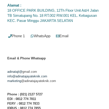
Alamat :
18 OFFICE PARK BUILDING, 12Th Floor Unit A&H Jalan
TB Simatupang No. 18 RT.002 RW.001 KEL. Kebagusan
KEC. Pasar Minggu JAKARTA SELATAN
Phone 1
WhatsApp
Email
Email & Phone
Whatsapp
adinatajt@
gmail.com
info@adinatajayateknik.com
marketing
@adinatajayateknik.com
Phone
: (021) 2127 5727
EDI :
0812 774 78
11
FERY : 0812 774 7833
IDRUS : 0812 774 7855