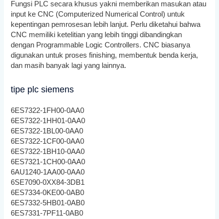
Fungsi PLC secara khusus yakni memberikan masukan atau
input ke CNC (Computerized Numerical Control) untuk
kepentingan pemrosesan lebih lanjut. Perlu diketahui bahwa
CNC memiliki ketelitian yang lebih tinggi dibandingkan
dengan Programmable Logic Controllers. CNC biasanya
digunakan untuk proses finishing, membentuk benda kerja,
dan masih banyak lagi yang lainnya.
tipe plc siemens
6ES7322-1FH00-0AA0
6ES7322-1HH01-0AA0
6ES7322-1BL00-0AA0
6ES7322-1CF00-0AA0
6ES7322-1BH10-0AA0
6ES7321-1CH00-0AA0
6AU1240-1AA00-0AA0
6SE7090-0XX84-3DB1
6ES7334-0KE00-0AB0
6ES7332-5HB01-0AB0
6ES7331-7PF11-0AB0