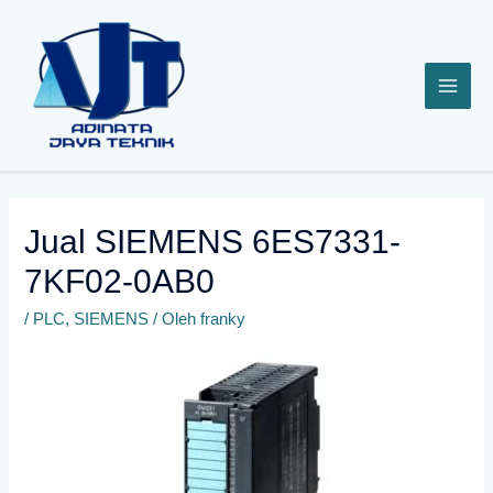
Lewati
ke
konten
Jual SIEMENS 6ES7331-
7KF02-0AB0
/
PLC
,
SIEMENS
/ Oleh
franky