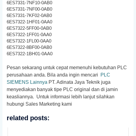
6ES7331-7NF10-0AB0
6ES7331-7NF00-0AB0
6ES7331-7KF02-0AB0
6ES7322-1HF01-0AA0
6ES7322-5FF00-0AB0
6ES7322-1FF01-0AA0
6ES7322-1FL00-0AA0
6ES7322-8BF00-0AB0
6ES7322-1BH01-0AA0
Pesan sekarang untuk cepat memenuhi kebutuhan PLC
perusahaan anda. Bila anda ingin mencari
PLC
SIEMENS Lainnya
PT. Adinata Jaya Teknik juga
menyediakan banyak tipe PLC original dan di jamin
keasliannya. Untuk informasi lebih lanjut silahkan
hubungi Sales Marketing kami
related posts: