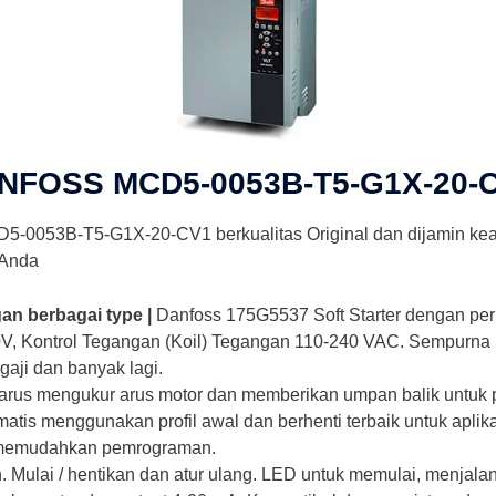
 DANFOSS MCD5-0053B-T5-G1X-20-
CD5-0053B-T5-G1X-20-CV1
berkualitas Original dan dijamin k
 Anda
gan berbagai type |
Danfoss 175G5537 Soft Starter dengan pe
 Kontrol Tegangan (Koil) Tegangan 110-240 VAC. Sempurna u
rgaji dan banyak lagi.
or arus mengukur arus motor dan memberikan umpan balik untuk p
omatis menggunakan profil awal dan berhenti terbaik untuk aplik
g memudahkan pemrograman.
an. Mulai / hentikan dan atur ulang. LED untuk memulai, menjalan