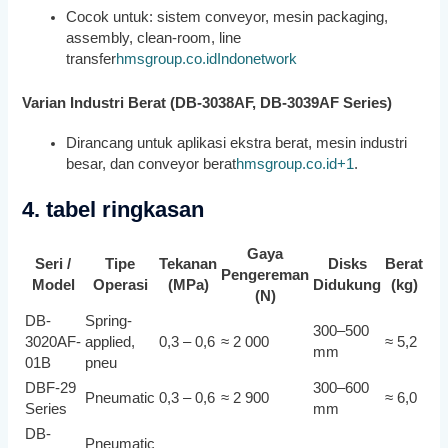
Cocok untuk: sistem conveyor, mesin packaging,
assembly, clean-room, line
transfer
hmsgroup.co.id
Indonetwork
Varian Industri Berat (DB-3038AF, DB-3039AF Series)
Dirancang untuk aplikasi ekstra berat, mesin industri
besar, dan conveyor berat
hmsgroup.co.id
+1
.
4. tabel ringkasan
Gaya
Seri /
Tipe
Tekanan
Disks
Berat
Pengereman
Model
Operasi
(MPa)
Didukung
(kg)
(N)
DB-
Spring-
300–500
3020AF-
applied,
0,3 – 0,6
≈ 2 000
≈ 5,2
mm
01B
pneu
DBF-29
300–600
Pneumatic
0,3 – 0,6
≈ 2 900
≈ 6,0
Series
mm
DB-
Pneumatic