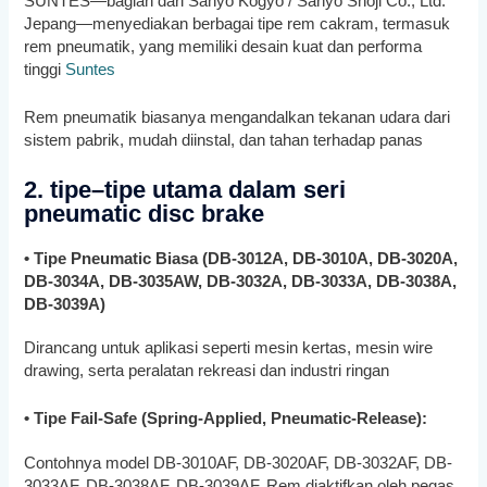
SUNTES—bagian dari Sanyo Kogyo / Sanyo Shoji Co., Ltd.
Jepang—menyediakan berbagai tipe rem cakram, termasuk
rem pneumatik, yang memiliki desain kuat dan performa
tinggi
Suntes
Rem pneumatik biasanya mengandalkan tekanan udara dari
sistem pabrik, mudah diinstal, dan tahan terhadap panas
2. tipe–tipe utama dalam seri
pneumatic disc brake
• Tipe Pneumatic Biasa (DB-3012A, DB-3010A, DB-3020A,
DB-3034A, DB-3035AW, DB-3032A, DB-3033A, DB-3038A,
DB-3039A)
Dirancang untuk aplikasi seperti mesin kertas, mesin wire
drawing, serta peralatan rekreasi dan industri ringan
• Tipe Fail-Safe (Spring-Applied, Pneumatic-Release):
Contohnya model DB-3010AF, DB-3020AF, DB-3032AF, DB-
3033AF, DB-3038AF, DB-3039AF. Rem diaktifkan oleh pegas