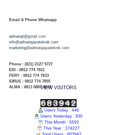
Email & Phone
Whatsapp
adinatajt@
gmail.com
info@adinatajayateknik.com
marketing
@adinatajayateknik.com
Phone
: (021) 2127 5727
EDI :
0812 774 78
11
FERY : 0812 774 7833
IDRUS : 0812 774 7855
ALMA : 0813 8887 4047
VIEW VISITORS
Users Today : 446
Users Yesterday : 935
This Month : 5592
This Year : 174227
Total Users : 683942