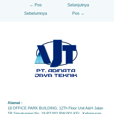
←
Pos
Selanjutnya
Sebelumnya
Pos
→
Alamat :
18 OFFICE PARK BUILDING, 12Th Floor Unit A&H Jalan
TB Simatupang No. 18 RT.002 RW.001 KEL. Kebagusan