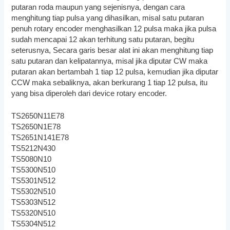
putaran roda maupun yang sejenisnya, dengan cara
menghitung tiap pulsa yang dihasilkan, misal satu putaran
penuh rotary encoder menghasilkan 12 pulsa maka jika pulsa
sudah mencapai 12 akan terhitung satu putaran, begitu
seterusnya, Secara garis besar alat ini akan menghitung tiap
satu putaran dan kelipatannya, misal jika diputar CW maka
putaran akan bertambah 1 tiap 12 pulsa, kemudian jika diputar
CCW maka sebaliknya, akan berkurang 1 tiap 12 pulsa, itu
yang bisa diperoleh dari device rotary encoder.
TS2650N11E78
TS2650N1E78
TS2651N141E78
TS5212N430
TS5080N10
TS5300N510
TS5301N512
TS5302N510
TS5303N512
TS5320N510
TS5304N512