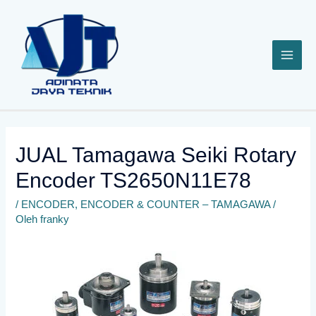
Lewati
ke
konten
JUAL Tamagawa Seiki Rotary
Encoder TS2650N11E78
/
ENCODER
,
ENCODER & COUNTER – TAMAGAWA
/
Oleh
franky