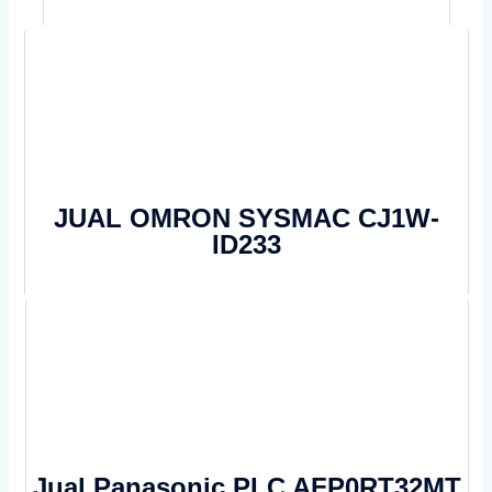
JUAL OMRON SYSMAC CJ1W-
ID233
Jual Panasonic PLC AFP0RT32MT