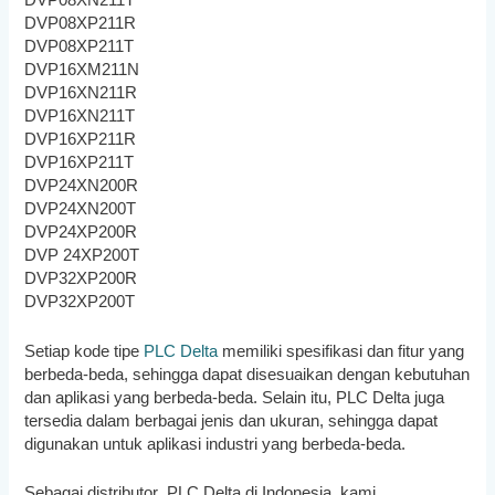
DVP08XN211T
DVP08XP211R
DVP08XP211T
DVP16XM211N
DVP16XN211R
DVP16XN211T
DVP16XP211R
DVP16XP211T
DVP24XN200R
DVP24XN200T
DVP24XP200R
DVP 24XP200T
DVP32XP200R
DVP32XP200T
Setiap kode tipe
PLC Delta
memiliki spesifikasi dan fitur yang
berbeda-beda, sehingga dapat disesuaikan dengan kebutuhan
dan aplikasi yang berbeda-beda. Selain itu, PLC Delta juga
tersedia dalam berbagai jenis dan ukuran, sehingga dapat
digunakan untuk aplikasi industri yang berbeda-beda.
Sebagai distributor PLC Delta di Indonesia, kami