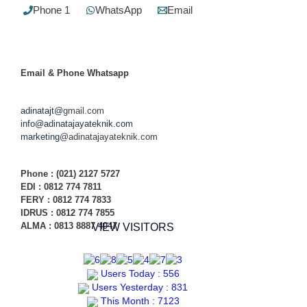
Phone 1
WhatsApp
Email
Email & Phone
Whatsapp
adinatajt@
gmail.com
info@adinatajayateknik.com
marketing
@adinatajayateknik.com
Phone
: (021) 2127 5727
EDI :
0812 774 78
11
FERY : 0812 774 7833
IDRUS : 0812 774 7855
ALMA : 0813 8887 4047
VIEW VISITORS
Users Today : 556
Users Yesterday : 831
This Month : 7123