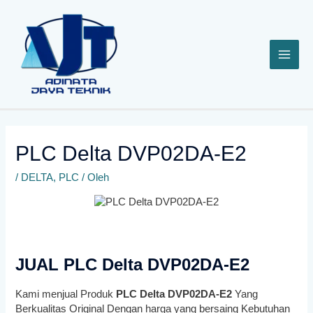
Lewati
ke
konten
PLC Delta DVP02DA-E2
/
DELTA
,
PLC
/ Oleh
JUAL PLC Delta DVP02DA-E2
Kami menjual Produk
PLC Delta DVP02DA-E2
Yang
Berkualitas Original Dengan harga yang bersaing Kebutuhan