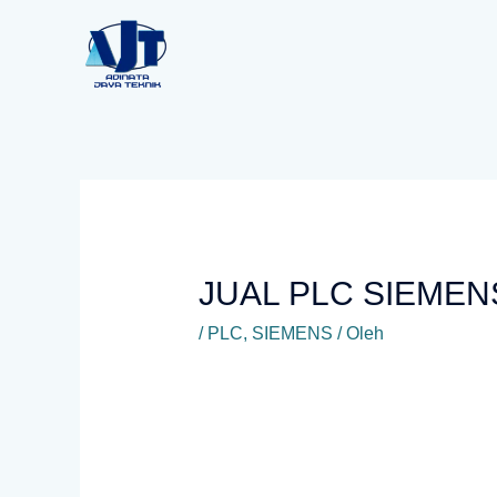
Lewati
ke
konten
JUAL PLC SIEMEN
/
PLC
,
SIEMENS
/ Oleh