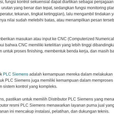
si, fungsi kontrol sekuensial dapat diartikan sebagai penjaga
urutan yang benar dan tepat, sedangkan fungsi monitoring plan
eratur, tekanan, tingkat ketinggian), lalu mengambil tindaka
alnya nilai sudah melebihi batas, atau menampilkan pesan ters
berikan masukan atau input ke CNC (Computerized Numerical 
ahui bahwa CNC memiliki ketelitian yang lebih tinggi dibandin
 untuk proses finishing, membentuk benda kerja, dan masih ba
uk
PLC Siemens
adalah kemampuan mereka dalam melakukan mon
roduk PLC Siemens juga memiliki kemampuan dalam memproses 
sistem kontrol yang kompleks.
s, pastikan untuk memilih Distributor PLC Siemens yang menaw
ributor resmi PLC Siemens menawarkan layanan purna jual yan
anan ini mencakup instalasi, pelatihan, dan dukungan teknis.