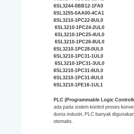
6SL3244-0BB12-1FA0
6SL3255-0AA00-4CA1
6SL3210-1PC22-8UL0
6SL3210-1PC24-2UL0
6SL3210-1PC25-4UL0
6SL3210-1PC26-8UL0
6SL3210-1PC28-0UL0
6SL3210-1PC31-1UL0
6SL3210-1PC31-3UL0
6SL3210-1PC31-6UL0
6SL3210-1PC31-8UL0
6SL3210-1PE16-1UL1
PLC (Programmable Logic Controll
ada pada sistem kontrol proses konve
dunia industri, PLC banyak digunaka
otomatis.