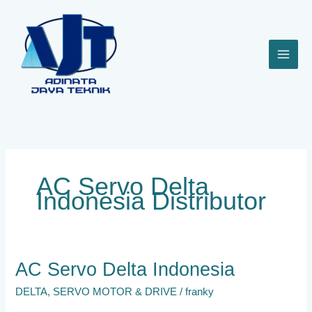
Lewati
ke
konten
AC Servo Delta
Indonesia Distributor
AC
AC Servo Delta Indonesia
Servo
DELTA
,
SERVO MOTOR & DRIVE
/
franky
Delta
Indonesia