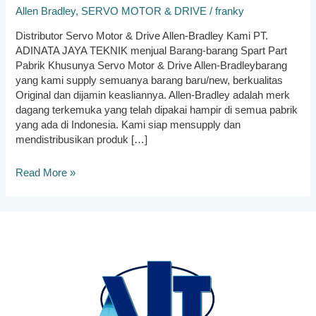
Allen Bradley
,
SERVO MOTOR & DRIVE
/
franky
Distributor Servo Motor & Drive Allen-Bradley Kami PT.
ADINATA JAYA TEKNIK menjual Barang-barang Spart Part
Pabrik Khusunya Servo Motor & Drive Allen-Bradleybarang
yang kami supply semuanya barang baru/new, berkualitas
Original dan dijamin keasliannya. Allen-Bradley adalah merk
dagang terkemuka yang telah dipakai hampir di semua pabrik
yang ada di Indonesia. Kami siap mensupply dan
mendistribusikan produk […]
Distributor
Read More »
Servo
Motor
&
Drive
Allen-
Bradley