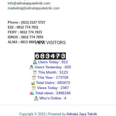
info@adinatajayateknik.com
marketing
@adinatajayateknik.com
Phone
: (021) 2127 5727
EDI :
0812 774 78
11
FERY : 0812 774 7833
IDRUS : 0812 774 7855
ALMA : 0813 8887 4047
VIEW VISITORS
Users Today : 912
Users Yesterday : 820
This Month : 5123
This Year : 173758
Total Users : 683473
Views Today : 2387
Total views : 2496166
Who's Online : 4
Copyright © 2015 | Powered by
Adinata Jaya Teknik