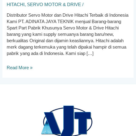
HITACHI
,
SERVO MOTOR & DRIVE
/
Distributor Servo Motor dan Drive Hitachi Terbaik di Indonesia
Kami PT. ADINATA JAYA TEKNIK menjual Barang-barang
Spart Part Pabrik Khusunya Servo Motor & Drive Hitachi
barang yang kami supply semuanya barang baru/new,
berkualitas Original dan dijamin keasliannya. Hitachi adalah
merk dagang terkemuka yang telah dipakai hampir di semua
pabrik yang ada di Indonesia. Kami siap […]
Distributor
Read More »
Servo
Motor
dan
Drive
Hitachi
Terbaik
di
Indonesia