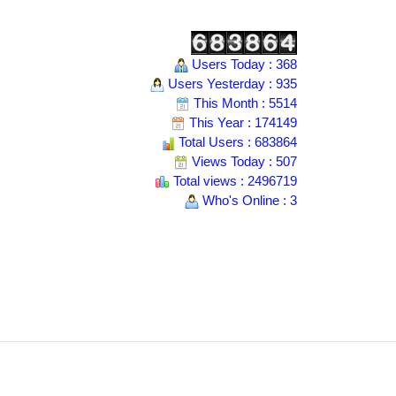
Users Today : 368
Users Yesterday : 935
This Month : 5514
This Year : 174149
Total Users : 683864
Views Today : 507
Total views : 2496719
Who's Online : 3