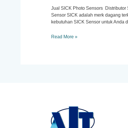
Jual SICK Photo Sensors Distributor 
Sensor SICK adalah merk dagang terk
kebutuhan SICK Sensor untuk Anda de
Distributor
Read More »
SICK
Photo
Sensors
Indonesia