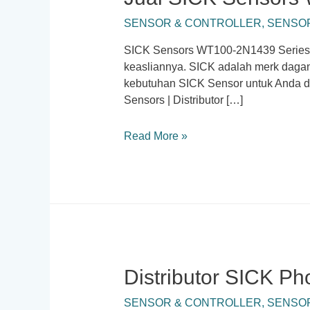
SENSOR & CONTROLLER
,
SENSOR
SICK Sensors WT100-2N1439 Series S
keasliannya. SICK adalah merk dagan
kebutuhan SICK Sensor untuk Anda de
Sensors | Distributor […]
Jual
Read More »
SICK
Sensors
WT100-
2N1439
Series
Distributor SICK Ph
SENSOR & CONTROLLER
,
SENSOR