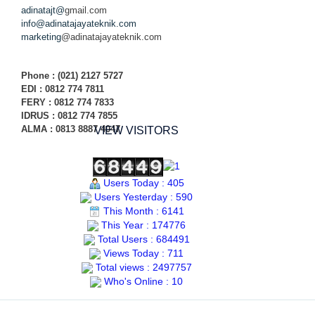
adinatajt@
gmail.com
info@adinatajayateknik.com
marketing
@adinatajayateknik.com
Phone
: (021) 2127 5727
EDI :
0812 774 78
11
FERY : 0812 774 7833
IDRUS : 0812 774 7855
ALMA : 0813 8887 4047
VIEW VISITORS
Users Today : 405
Users Yesterday : 590
This Month : 6141
This Year : 174776
Total Users : 684491
Views Today : 711
Total views : 2497757
Who's Online : 10