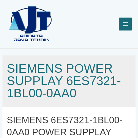
Lewati
ke
konten
SIEMENS POWER
SUPPLAY 6ES7321-
1BL00-0AA0
SIEMENS 6ES7321-1BL00-
0AA0 POWER SUPPLAY