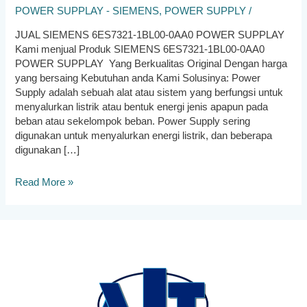
POWER SUPPLAY - SIEMENS
,
POWER SUPPLY
/
JUAL SIEMENS 6ES7321-1BL00-0AA0 POWER SUPPLAY
Kami menjual Produk SIEMENS 6ES7321-1BL00-0AA0
POWER SUPPLAY Yang Berkualitas Original Dengan harga
yang bersaing Kebutuhan anda Kami Solusinya: Power
Supply adalah sebuah alat atau sistem yang berfungsi untuk
menyalurkan listrik atau bentuk energi jenis apapun pada
beban atau sekelompok beban. Power Supply sering
digunakan untuk menyalurkan energi listrik, dan beberapa
digunakan […]
SIEMENS
Read More »
6ES7321-
1BL00-
0AA0
POWER
SUPPLAY