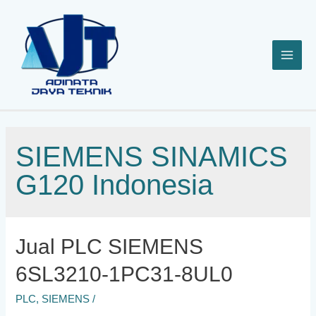
Lewati
ke
konten
SIEMENS SINAMICS
G120 Indonesia
Jual PLC SIEMENS
6SL3210-1PC31-8UL0
PLC
,
SIEMENS
/