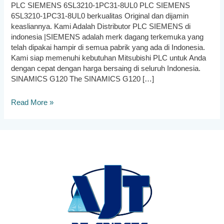
PLC SIEMENS 6SL3210-1PC31-8UL0 PLC SIEMENS
6SL3210-1PC31-8UL0 berkualitas Original dan dijamin
keasliannya. Kami Adalah Distributor PLC SIEMENS di
indonesia |SIEMENS adalah merk dagang terkemuka yang
telah dipakai hampir di semua pabrik yang ada di Indonesia.
Kami siap memenuhi kebutuhan Mitsubishi PLC untuk Anda
dengan cepat dengan harga bersaing di seluruh Indonesia.
SINAMICS G120 The SINAMICS G120 […]
Jual
Read More »
PLC
SIEMENS
6SL3210-
1PC31-
8UL0