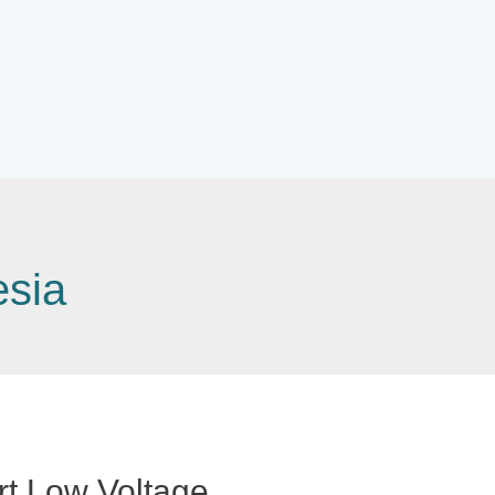
esia
ert Low Voltage