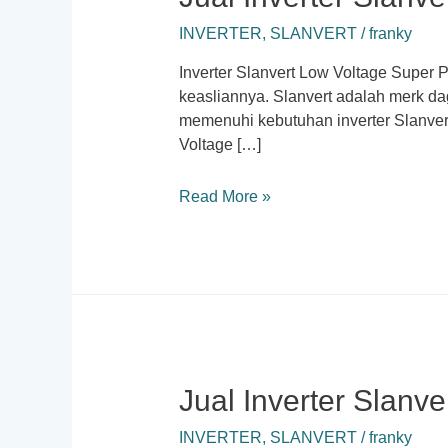
INVERTER
,
SLANVERT
/
franky
Inverter Slanvert Low Voltage Super P
keasliannya. Slanvert adalah merk da
memenuhi kebutuhan inverter Slanvert
Voltage […]
Jual
Read More »
Inverter
Slanvert
Low
Voltage
Jual Inverter Slanv
INVERTER
,
SLANVERT
/
franky