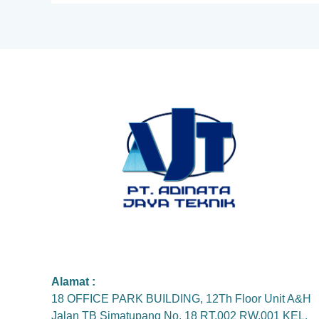
Alamat :
18 OFFICE PARK BUILDING, 12Th Floor Unit A&H
Jalan TB Simatupang No. 18 RT.002 RW.001 KEL.