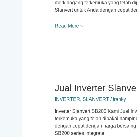
merk dagang terkemuka yang telah di
Slanvert untuk Anda dengan cepat den
Jual
Read More »
Inverter
Slanvert
SB150
Jual Inverter Slanv
INVERTER
,
SLANVERT
/
franky
Inverter Slanvert SB200 Kami Jual Inv
terkemuka yang telah dipakai hampir 
dengan cepat dengan harga bersaing d
SB200 series integrate