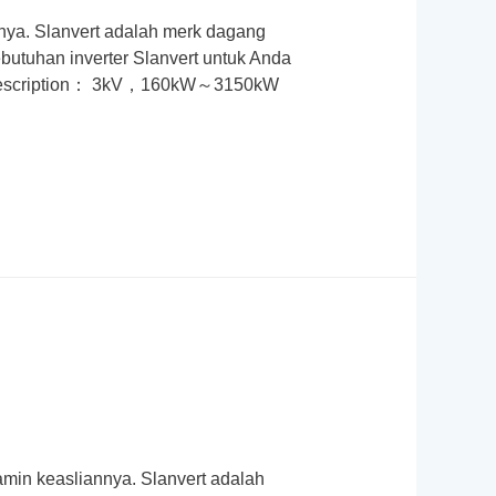
annya. Slanvert adalah merk dagang
butuhan inverter Slanvert untuk Anda
ief description： 3kV，160kW～3150kW
jamin keasliannya. Slanvert adalah