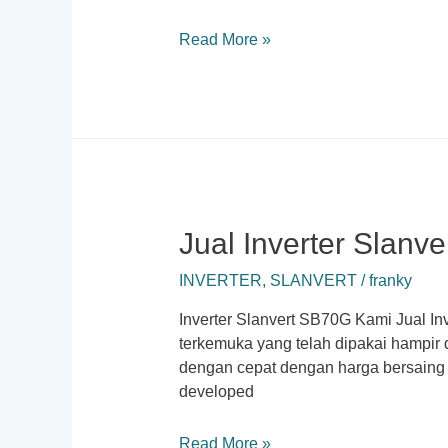
Jual
Read More »
Inverter
Slanvert
SB200
Jual Inverter Slanv
INVERTER
,
SLANVERT
/
franky
Inverter Slanvert SB70G Kami Jual In
terkemuka yang telah dipakai hampir 
dengan cepat dengan harga bersaing d
developed
Jual
Read More »