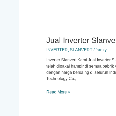
Hope800
Jual Inverter Slanve
INVERTER
,
SLANVERT
/
franky
Inverter Slanvert Kami Jual Inverter 
telah dipakai hampir di semua pabrik
dengan harga bersaing di seluruh In
Technology Co.,
Jual
Read More »
Inverter
Slanvert