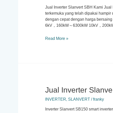
Jual Inverter Slanvert SBH Kami Jual 
terkemuka yang telah dipakai hampir 
dengan cepat dengan harga bersaing 
6kV，160kW～6300kW 10kV，200k
Jual
Read More »
Inverter
Slanvert
SBH
Jual Inverter Slanv
INVERTER
,
SLANVERT
/
franky
Inverter Slanvert SB150 smart inverte