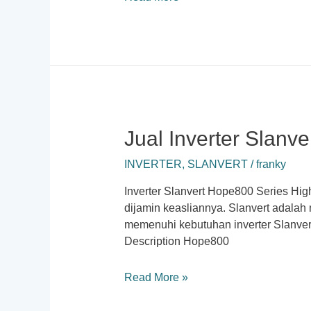
Inverter
Slanvert
SB70G
Jual Inverter Slanv
INVERTER
,
SLANVERT
/
franky
Inverter Slanvert Hope800 Series High
dijamin keasliannya. Slanvert adalah
memenuhi kebutuhan inverter Slanvert
Description Hope800
Jual
Read More »
Inverter
Slanvert