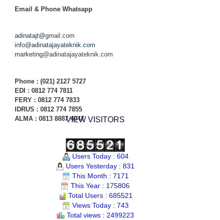
Email & Phone
Whatsapp
adinatajt@
gmail.com
info@adinatajayateknik.com
marketing
@adinatajayateknik.com
Phone
: (021) 2127 5727
EDI :
0812 774 78
11
FERY : 0812 774 7833
IDRUS : 0812 774 7855
ALMA : 0813 8887 4047
VIEW VISITORS
Users Today : 604
Users Yesterday : 831
This Month : 7171
This Year : 175806
Total Users : 685521
Views Today : 743
Total views : 2499223