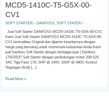
MCD5-1410C-T5-G5X-00-
CV1
SOFT STARTER – DANFOSS
,
SOFT STATER
/
Jual Soft Starter DANFOSS MCD5-1410C-T5-G5X-00-CV1
Kami Jual Soft Starter DANFOSS MCD5-1410C-T5-G5X-00-
CV1 berkualitas Original dan dijamin keasliannya dengan
harga yang bersaing untuk memenuhi kebutuhan Anda Kami
jual Danfoss Soft Starter dengan berbagai type | Danfoss
175G5537 Soft Starter dengan perlindungan motor 200-525
VAC Tiga Fase 17A, 5HP @ 240V, 10HP @ 480V, Kontrol
Tegangan (Koil) […]
Jual
Read More »
Soft
Starter
DANFOSS
MCD5-
1410C-