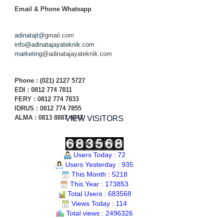
Email & Phone
Whatsapp
adinatajt@
gmail.com
info@adinatajayateknik.com
marketing
@adinatajayateknik.com
Phone
: (021) 2127 5727
EDI :
0812 774 78
11
FERY : 0812 774 7833
IDRUS : 0812 774 7855
ALMA : 0813 8887 4047
VIEW VISITORS
Users Today : 72
Users Yesterday : 935
This Month : 5218
This Year : 173853
Total Users : 683568
Views Today : 114
Total views : 2496326