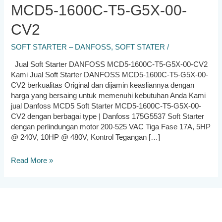
MCD5-1600C-T5-G5X-00-
CV2
SOFT STARTER – DANFOSS
,
SOFT STATER
/
Jual Soft Starter DANFOSS MCD5-1600C-T5-G5X-00-CV2
Kami Jual Soft Starter DANFOSS MCD5-1600C-T5-G5X-00-
CV2 berkualitas Original dan dijamin keasliannya dengan
harga yang bersaing untuk memenuhi kebutuhan Anda Kami
jual Danfoss MCD5 Soft Starter MCD5-1600C-T5-G5X-00-
CV2 dengan berbagai type | Danfoss 175G5537 Soft Starter
dengan perlindungan motor 200-525 VAC Tiga Fase 17A, 5HP
@ 240V, 10HP @ 480V, Kontrol Tegangan […]
Jual
Read More »
Soft
Starter
DANFOSS
MCD5-
1600C-