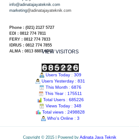
info@adinatajayateknik.com
marketing
@adinatajayateknik.com
Phone
: (021) 2127 5727
EDI :
0812 774 78
11
FERY : 0812 774 7833
IDRUS : 0812 774 7855
ALMA : 0813 8887 4047
VIEW VISITORS
Users Today : 309
Users Yesterday : 831
This Month : 6876
This Year : 175511
Total Users : 685226
Views Today : 348
Total views : 2498828
Who's Online : 3
Copyright © 2015 | Powered by
Adinata Jaya Teknik