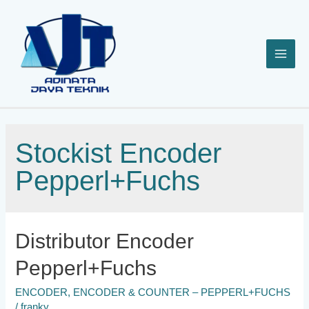
Lewati
ke
konten
Stockist Encoder
Pepperl+Fuchs
Distributor Encoder
Pepperl+Fuchs
ENCODER
,
ENCODER & COUNTER – PEPPERL+FUCHS
/
franky