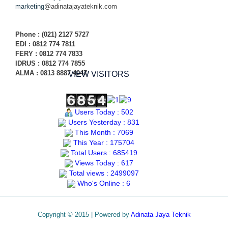
marketing
@adinatajayateknik.com
Phone
: (021) 2127 5727
EDI :
0812 774 78
11
FERY : 0812 774 7833
IDRUS : 0812 774 7855
ALMA : 0813 8887 4047
VIEW VISITORS
Users Today : 502
Users Yesterday : 831
This Month : 7069
This Year : 175704
Total Users : 685419
Views Today : 617
Total views : 2499097
Who's Online : 6
Copyright © 2015 | Powered by
Adinata Jaya Teknik