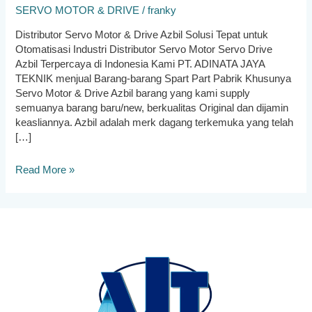
SERVO MOTOR & DRIVE
/
franky
Distributor Servo Motor & Drive Azbil Solusi Tepat untuk
Otomatisasi Industri Distributor Servo Motor Servo Drive
Azbil Terpercaya di Indonesia Kami PT. ADINATA JAYA
TEKNIK menjual Barang-barang Spart Part Pabrik Khusunya
Servo Motor & Drive Azbil barang yang kami supply
semuanya barang baru/new, berkualitas Original dan dijamin
keasliannya. Azbil adalah merk dagang terkemuka yang telah
[…]
Distributor
Read More »
Servo
Motor
Servo
Drive
Azbil
Terpercaya
di
Indonesia