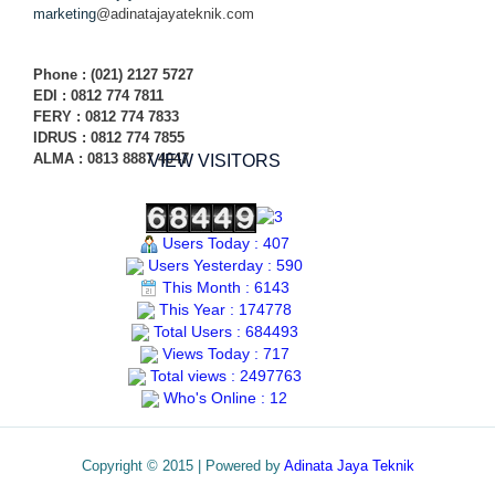
marketing
@adinatajayateknik.com
Phone
: (021) 2127 5727
EDI :
0812 774 78
11
FERY : 0812 774 7833
IDRUS : 0812 774 7855
ALMA : 0813 8887 4047
VIEW VISITORS
Users Today : 407
Users Yesterday : 590
This Month : 6143
This Year : 174778
Total Users : 684493
Views Today : 717
Total views : 2497763
Who's Online : 12
Copyright © 2015 | Powered by
Adinata Jaya Teknik