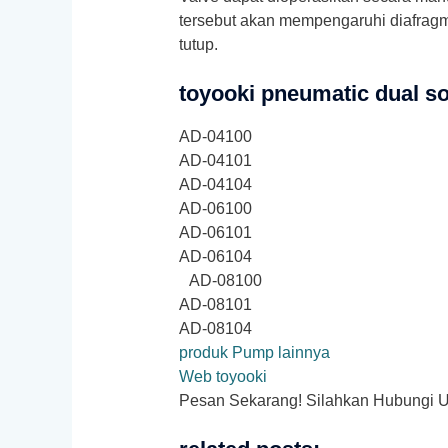
tersebut akan mempengaruhi diafragm
tutup.
toyooki pneumatic dual so
AD-04100
AD-04101
AD-04104
AD-06100
AD-06101
AD-06104
AD-08100
AD-08101
AD-08104
produk Pump lainnya
Web toyooki
Pesan Sekarang! Silahkan Hubungi Unt