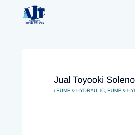
Lewati
ke
konten
Jual Toyooki Solen
/
PUMP & HYDRAULIC
,
PUMP & HY