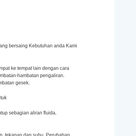
yang bersaing Kebutuhan anda Kami
mpat ke tempat lain dengan cara
hambatan-hambatan pengaliran.
mbatan gesek.
tuk
p sebagian aliran fluida.
an, tekanan dan suhu. Perubahan