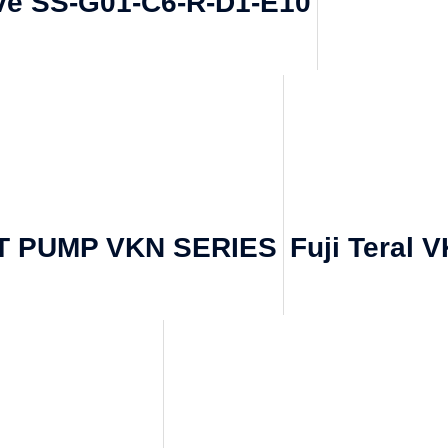
lve SS-G01-C6-R-D1-E10
T PUMP VKN SERIES
Fuji Teral