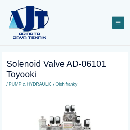
Lewati
ke
konten
Solenoid Valve AD-06101
Toyooki
/
PUMP & HYDRAULIC
/ Oleh
franky