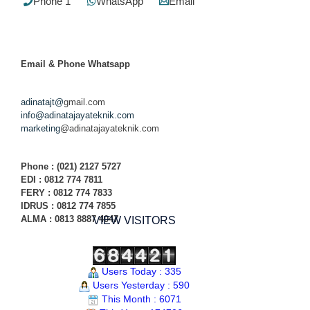
Phone 1
WhatsApp
Email
Email & Phone
Whatsapp
adinatajt@
gmail.com
info@adinatajayateknik.com
marketing
@adinatajayateknik.com
Phone
: (021) 2127 5727
EDI :
0812 774 78
11
FERY : 0812 774 7833
IDRUS : 0812 774 7855
ALMA : 0813 8887 4047
VIEW VISITORS
Users Today : 335
Users Yesterday : 590
This Month : 6071