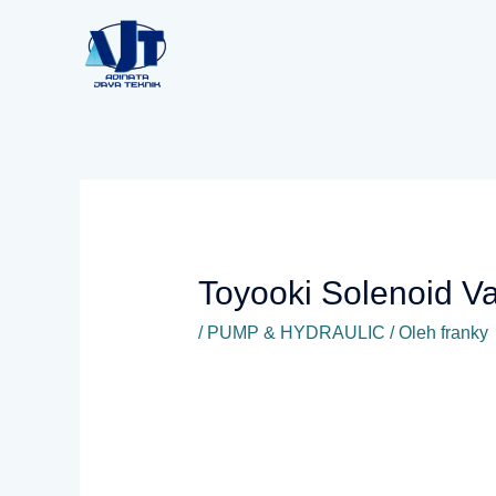
Lewati
ke
konten
Toyooki Solenoid V
/
PUMP & HYDRAULIC
/ Oleh
franky