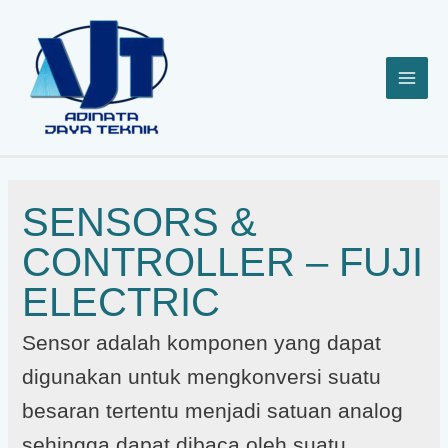
Lewati
ke
konten
SENSORS &
CONTROLLER – FUJI
ELECTRIC
Sensor adalah komponen yang dapat
digunakan untuk mengkonversi suatu
besaran tertentu menjadi satuan analog
sehingga dapat dibaca oleh suatu