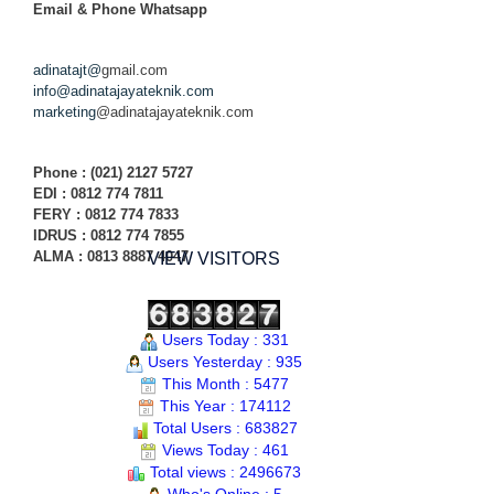
Email & Phone
Whatsapp
adinatajt@
gmail.com
info@adinatajayateknik.com
marketing
@adinatajayateknik.com
Phone
: (021) 2127 5727
EDI :
0812 774 78
11
FERY : 0812 774 7833
IDRUS : 0812 774 7855
ALMA : 0813 8887 4047
VIEW VISITORS
Users Today : 331
Users Yesterday : 935
This Month : 5477
This Year : 174112
Total Users : 683827
Views Today : 461
Total views : 2496673