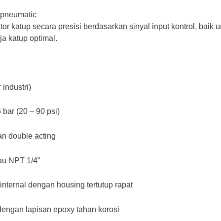
ropneumatic
tor katup secara presisi berdasarkan sinyal input kontrol, baik
a katup optimal.
 industri)
6 bar (20 – 90 psi)
dan double acting
tau NPT 1/4”
 internal dengan housing tertutup rapat
dengan lapisan epoxy tahan korosi