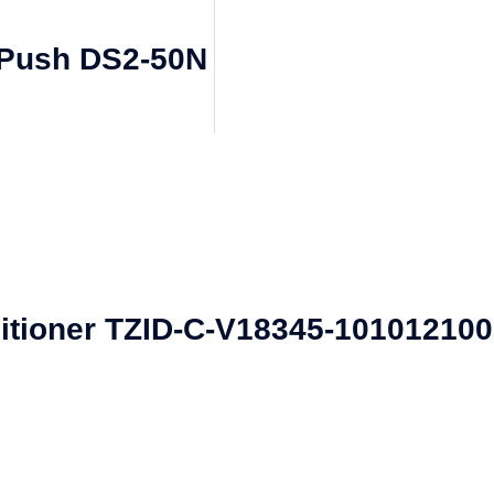
 Push DS2-50N
itioner TZID-C-V18345-10101210