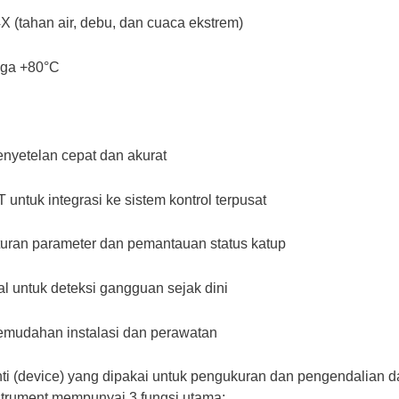
X (tahan air, debu, dan cuaca ekstrem)
gga +80°C
enyetelan cepat dan akurat
untuk integrasi ke sistem kontrol terpusat
uran parameter dan pemantauan status katup
al untuk deteksi gangguan sejak dini
emudahan instalasi dan perawatan
anti (device) yang dipakai untuk pengukuran dan pengendalian d
trument mempunyai 3 fungsi utama: