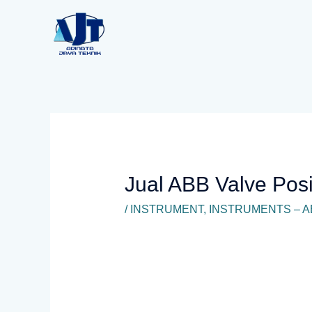
Lewati
ke
konten
Jual ABB Valve Pos
/
INSTRUMENT
,
INSTRUMENTS – A