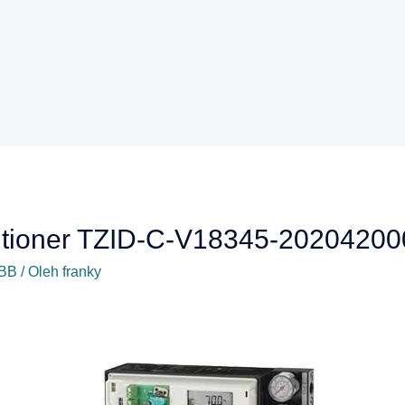
itioner TZID-C-V18345-20204200
BB
/ Oleh
franky