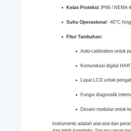
Kelas Proteksi
: IP66 / NEMA 4
Suhu Operasional
: -40°C hin
Fitur Tambahan
:
Auto-calibration untuk p
Komunikasi digital HART 
Layar LCD untuk pengat
Fungsi diagnostik intern
Desain modular untuk k
Instruments adalah alat-alat dan per
dan lebih kompleks. Secara umum ins