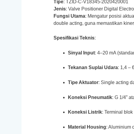
Tipe
: TZID-C-V18345-2020420001
Jenis
: Valve Positioner Digital Elect
Fungsi Utama
: Mengatur posisi aktua
double acting, guna memastikan kinerj
Spesifikasi Teknis
:
Sinyal Input
: 4–20 mA (standar
Tekanan Suplai Udara
: 1,4 – 
Tipe Aktuator
: Single acting 
Koneksi Pneumatik
: G 1/4” a
Koneksi Listrik
: Terminal blok
Material Housing
: Aluminium 