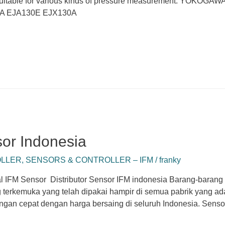
Suitable for various kinds of pressure measurement. YOKOGAW
8A EJA130E EJX130A
sor Indonesia
OLLER
,
SENSORS & CONTROLLER – IFM
/
franky
al IFM Sensor Distributor Sensor IFM indonesia Barang-barang 
 terkemuka yang telah dipakai hampir di semua pabrik yang ad
gan cepat dengan harga bersaing di seluruh Indonesia. Sensor