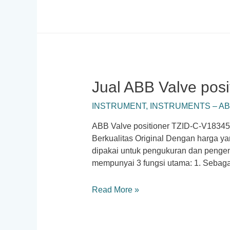
YT
1000R
Electro
pneumatic
Jual ABB Valve pos
INSTRUMENT
,
INSTRUMENTS – A
ABB Valve positioner TZID-C-V1834
Berkualitas Original Dengan harga ya
dipakai untuk pengukuran dan pengen
mempunyai 3 fungsi utama: 1. Sebagai
Jual
Read More »
ABB
Valve
positioner