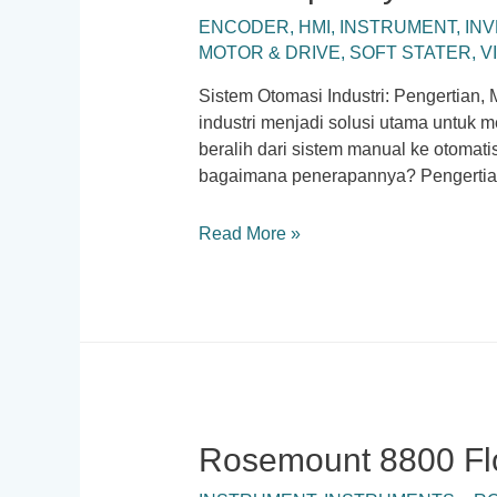
ENCODER
,
HMI
,
INSTRUMENT
,
IN
MOTOR & DRIVE
,
SOFT STATER
,
V
Sistem Otomasi Industri: Pengertian
industri menjadi solusi utama untuk m
beralih dari sistem manual ke otomatis
bagaimana penerapannya? Pengertia
Sistem
Read More »
Otomasi
Industri
:
Pengertian,
Manfaat,
dan
Contoh
Penerapannya
Rosemount 8800 Fl