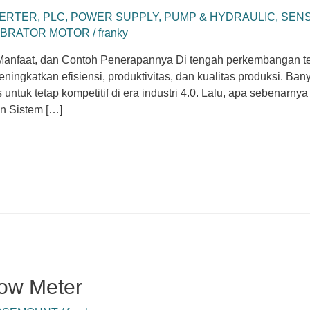
VERTER
,
PLC
,
POWER SUPPLY
,
PUMP & HYDRAULIC
,
SENS
IBRATOR MOTOR
/
franky
, Manfaat, dan Contoh Penerapannya Di tengah perkembangan t
eningkatkan efisiensi, produktivitas, dan kualitas produksi. Ba
 untuk tetap kompetitif di era industri 4.0. Lalu, apa sebenarnya
n Sistem […]
ow Meter