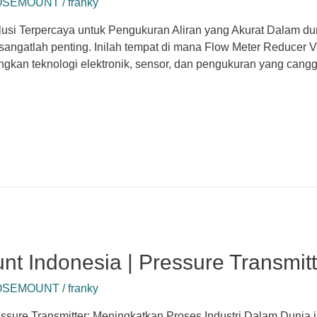
ROSEMOUNT
/
franky
usi Terpercaya untuk Pengukuran Aliran yang Akurat Dalam dun
t sangatlah penting. Inilah tempat di mana Flow Meter Reducer
gkan teknologi elektronik, sensor, dan pengukuran yang cang
nt Indonesia | Pressure Transmitt
ROSEMOUNT
/
franky
ssure Transmitter: Meningkatkan Proses Industri Dalam Dunia i