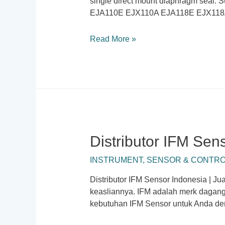
single direct mount diaphragm seal. 
EJA110E EJX110A EJA118E EJX11
YOKOGAWA
Read More »
EJXC80A,
EJAC80E
(
Direct
Mounted
)
Distributor IFM Sen
INSTRUMENT
,
SENSOR & CONTR
Distributor IFM Sensor Indonesia | Ju
keasliannya. IFM adalah merk dagang
kebutuhan IFM Sensor untuk Anda den