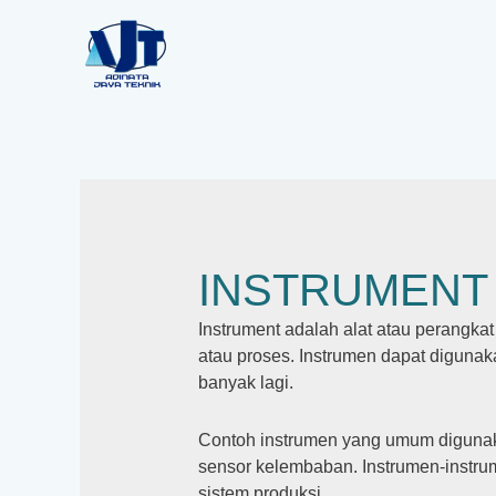
Lewati
ke
konten
INSTRUMENT
Instrument adalah alat atau perangka
atau proses. Instrumen dapat digunak
banyak lagi.
Contoh instrumen yang umum digunakan
sensor kelembaban. Instrumen-instrum
sistem produksi.