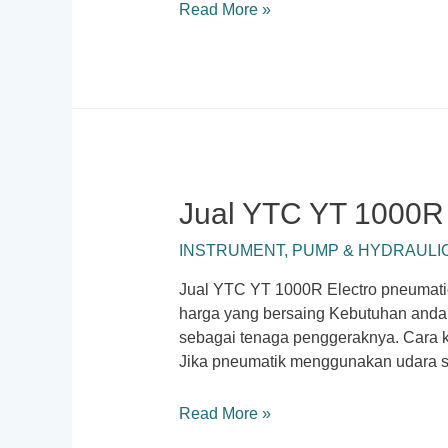
Distributor
Read More »
IFM
Sensor
Indonesia
Jual YTC YT 1000R 
INSTRUMENT
,
PUMP & HYDRAULI
Jual YTC YT 1000R Electro pneumati
harga yang bersaing Kebutuhan anda
sebagai tenaga penggeraknya. Cara 
Jika pneumatik menggunakan udara s
Jual
Read More »
YTC