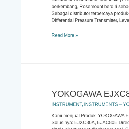
berkembang, Rosemount berdiri sebag
Sebagai distributor terpercaya produ
Differential Pressure Transmitter, Lev
Distributor
Read More »
Rosemount
Indonesia
|
Pressure
Transmitter
YOKOGAWA EJXC80A
INSTRUMENT
,
INSTRUMENTS – Y
Kami menjual Produk YOKOGAWA EJX
Solusinya: EJXC80A, EJAC80E Direct M