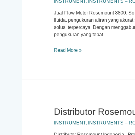
INSTRUMENT
,
INSTRUMENTS – 
Jual Flow Meter Rosemount 8800: Sol
fluida, pengukuran aliran yang akura
solusi terpercaya. Dengan menggabun
pengukuran yang tepat
Rosemount
Read More »
8800
Flow
Meter
Distributor Rosemou
INSTRUMENT
,
INSTRUMENTS – 
Distributor Rosemount Indonesia | Pre