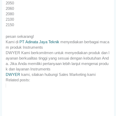
2050
2060
2080
2100
2150
pesan sekarang!
K
ami
di
PT
Adin
ata
Jay
a
Tek
nik
men
y
edi
ak
an
ber
bag
ai
mac
a
m
produ
k
Instruments
DWYER
K
ami
b
erk
om
it
men
unt
uk
men
y
edi
ak
an
produ
k
dan
l
ay
anan
b
erk
ual
itas
t
ing
gi
y
ang
s
es
u
ai
den
gan
ke
but
uh
an
And
a
.
J
ika
And
a
mem
il
iki
pert
any
aan
le
b
ih
lan
j
ut
men
gen
ai
produ
k
dan
lay
anan
Instruments
DWYER
k
ami
,
sil
ak
an
hub
ung
i
Sales Marketing kami
Related posts: