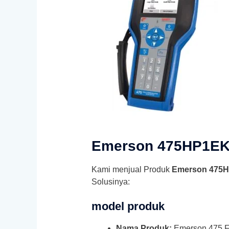
Emerson 475HP1E
Kami menjual Produk
Emerson 475
Solusinya:
model produk
Nama Produk:
Emerson 475 F