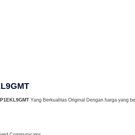
KL9GMT
HP1EKL9GMT
Yang Berkualitas Original Dengan harga yang b
ield Communicator