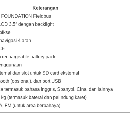
Keterangan
 FOUNDATION Fieldbus
 LCD 3.5″ dengan backlight
piksel
avigasi 4 arah
CE
n rechargeable battery pack
enggunaan
ternal dan slot untuk SD card eksternal
tooth (opsional), dan port USB
a termasuk bahasa Inggris, Spanyol, Cina, dan lainnya
3 kg (termasuk baterai dan pelindung karet)
, FM (untuk area berbahaya)