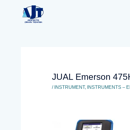
Lewati
ke
konten
JUAL Emerson 47
/
INSTRUMENT
,
INSTRUMENTS – 