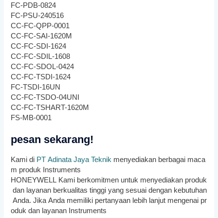
FC-PDB-0824
FC-PSU-240516
CC-FC-QPP-0001
CC-FC-SAI-1620M
CC-FC-SDI-1624
CC-FC-SDIL-1608
CC-FC-SDOL-0424
CC-FC-TSDI-1624
FC-TSDI-16UN
CC-FC-TSDO-04UNI
CC-FC-TSHART-1620M
FS-MB-0001
pesan sekarang!
K
ami
di
PT
Adin
ata
Jay
a
Tek
nik
men
y
edi
ak
an
ber
bag
ai
mac
a
m
produ
k
Instruments
HONEYWELL
K
ami
b
erk
om
it
men
unt
uk
men
y
edi
ak
an
produ
k
dan
lay
anan
b
erk
ual
itas
t
ing
gi
y
ang
s
es
u
ai
den
gan
ke
but
uh
an
And
a
.
J
ika
And
a
mem
il
iki
pert
any
aan
le
b
ih
lan
j
ut
men
gen
ai
pr
odu
k
dan
lay
anan
Instruments