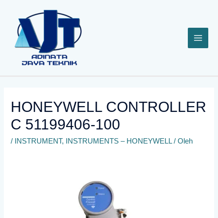
Lewati
ke
konten
HONEYWELL CONTROLLER
C 51199406-100
/
INSTRUMENT
,
INSTRUMENTS – HONEYWELL
/ Oleh