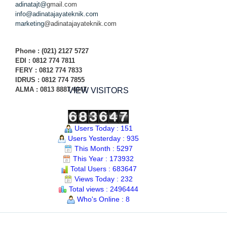
adinatajt@
gmail.com
info@adinatajayateknik.com
marketing
@adinatajayateknik.com
Phone
: (021) 2127 5727
EDI :
0812 774 78
11
FERY : 0812 774 7833
IDRUS : 0812 774 7855
ALMA : 0813 8887 4047
VIEW VISITORS
Users Today : 151
Users Yesterday : 935
This Month : 5297
This Year : 173932
Total Users : 683647
Views Today : 232
Total views : 2496444
Who's Online : 8