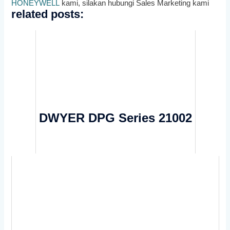
HONEYWELL
k
ami
,
sil
ak
an
hub
ung
i
Sales Marketing kami
related posts:
DWYER DPG Series 21002