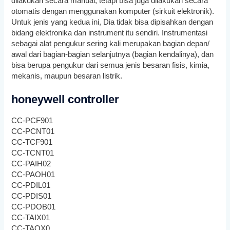
dilakukan secara manual, tetapi bisa juga dilakukan secara
otomatis dengan menggunakan komputer (sirkuit elektronik).
Untuk jenis yang kedua ini, Dia tidak bisa dipisahkan dengan
bidang elektronika dan instrument itu sendiri. Instrumentasi
sebagai alat pengukur sering kali merupakan bagian depan/
awal dari bagian-bagian selanjutnya (bagian kendalinya), dan
bisa berupa pengukur dari semua jenis besaran fisis, kimia,
mekanis, maupun besaran listrik.
honeywell controller
CC-PCF901
CC-PCNT01
CC-TCF901
CC-TCNT01
CC-PAIH02
CC-PAOH01
CC-PDIL01
CC-PDIS01
CC-PDOB01
CC-TAIX01
CC-TAOX0