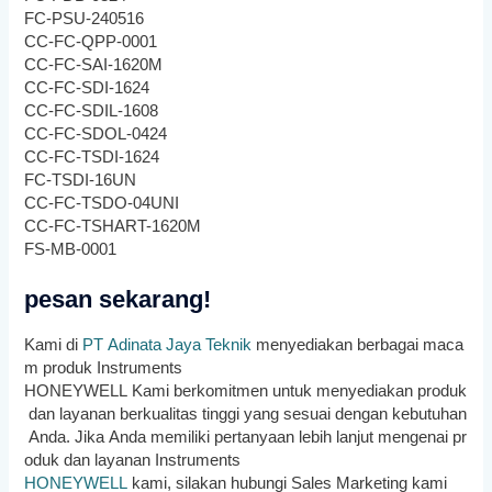
FC-PSU-240516
CC-FC-QPP-0001
CC-FC-SAI-1620M
CC-FC-SDI-1624
CC-FC-SDIL-1608
CC-FC-SDOL-0424
CC-FC-TSDI-1624
FC-TSDI-16UN
CC-FC-TSDO-04UNI
CC-FC-TSHART-1620M
FS-MB-0001
pesan sekarang!
K
ami
di
PT
Adin
ata
Jay
a
Tek
nik
men
y
edi
ak
an
ber
bag
ai
mac
a
m
produ
k
Instruments
HONEYWELL
K
ami
b
erk
om
it
men
unt
uk
men
y
edi
ak
an
produ
k
dan
lay
anan
b
erk
ual
itas
t
ing
gi
y
ang
s
es
u
ai
den
gan
ke
but
uh
an
And
a
.
J
ika
And
a
mem
il
iki
pert
any
aan
le
b
ih
lan
j
ut
men
gen
ai
pr
odu
k
dan
lay
anan
Instruments
HONEYWELL
k
ami
,
sil
ak
an
hub
ung
i
Sales Marketing kami