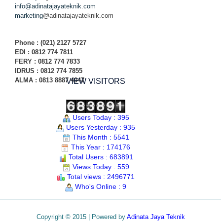
info@adinatajayateknik.com
marketing
@adinatajayateknik.com
Phone
: (021) 2127 5727
EDI :
0812 774 78
11
FERY : 0812 774 7833
IDRUS : 0812 774 7855
ALMA : 0813 8887 4047
VIEW VISITORS
Users Today : 395
Users Yesterday : 935
This Month : 5541
This Year : 174176
Total Users : 683891
Views Today : 559
Total views : 2496771
Who's Online : 9
Copyright © 2015 | Powered by
Adinata Jaya Teknik