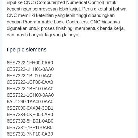
input ke CNC (Computerized Numerical Control) untuk
kepentingan pemrosesan lebih lanjut. Perlu diketahui bahwa
CNC memiliki ketelitian yang lebih tinggi dibandingkan
dengan Programmable Logic Controllers. CNC biasanya
digunakan untuk proses finishing, membentuk benda kerja,
dan masih banyak lagi yang lainnya.
tipe plc siemens
6ES7322-1FH00-0AA0
6ES7322-1HH01-0AA0
6ES7322-1BL00-0AA0
6ES7322-1CF00-0AA0
6ES7322-1BH10-0AA0
6ES7321-1CH00-0AA0
6AU1240-1AA00-0AA0
6SE7090-0XX84-3DB1
6ES7334-0KE00-0AB0
6ES7332-5HB01-0AB0
6ES7331-7PF11-0AB0
6ES7331-7NF10-0AB0