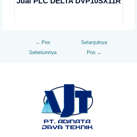
Jual PLC DELTA DVP10SX11R
←
Pos
Selanjutnya
Sebelumnya
Pos
→