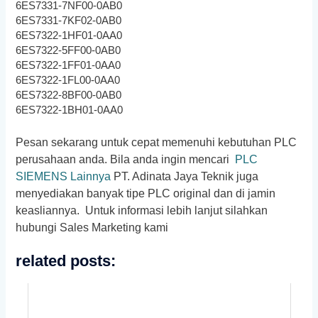
6ES7331-7NF00-0AB0
6ES7331-7KF02-0AB0
6ES7322-1HF01-0AA0
6ES7322-5FF00-0AB0
6ES7322-1FF01-0AA0
6ES7322-1FL00-0AA0
6ES7322-8BF00-0AB0
6ES7322-1BH01-0AA0
Pesan sekarang untuk cepat memenuhi kebutuhan PLC
perusahaan anda. Bila anda ingin mencari
PLC
SIEMENS Lainnya
PT. Adinata Jaya Teknik juga
menyediakan banyak tipe PLC original dan di jamin
keasliannya. Untuk informasi lebih lanjut silahkan
hubungi Sales Marketing kami
related posts: