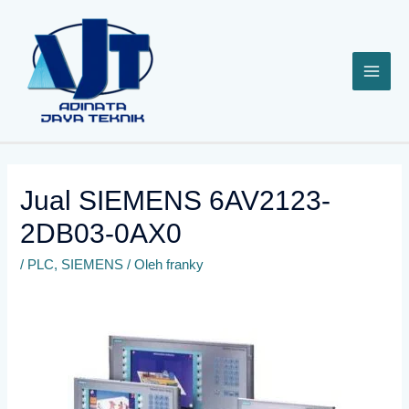
Lewati
ke
konten
Jual SIEMENS 6AV2123-
2DB03-0AX0
/
PLC
,
SIEMENS
/ Oleh
franky