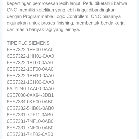
kepentingan pemrosesan lebih lanjut. Perlu diketahui bahwa
CNC memiliki ketelitian yang lebih tinggi dibandingkan
dengan Programmable Logic Controllers. CNC biasanya
digunakan untuk proses finishing, membentuk benda kerja,
dan masih banyak lagi yang lainnya.
TIPE PLC SIEMENS
6ES7322-1FH00-0AA0
6ES7322-1HH01-0AA0
6ES7322-1BL00-0AA0
6ES7322-1CF00-0AA0
6ES7322-1BH10-0AA0
6ES7321-1CH00-0AA0
6AU1240-1AA00-0AA0
6SE7090-0XX84-3DB1
6ES7334-0KE00-0AB0
6ES7332-5HB01-0AB0
6ES7331-7PF11-0AB0
6ES7331-7NF10-0AB0
6ES7331-7NF00-0AB0
6ES7331-7KF02-0AB0