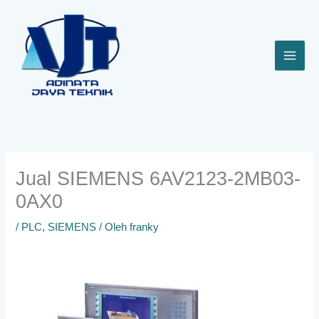
Lewati
ke
konten
Jual SIEMENS 6AV2123-2MB03-
0AX0
/
PLC
,
SIEMENS
/ Oleh
franky