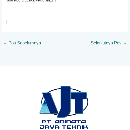
Jual PLC DELTA DVP08HM11N
←
Pos Sebelumnya
Selanjutnya Pos
→